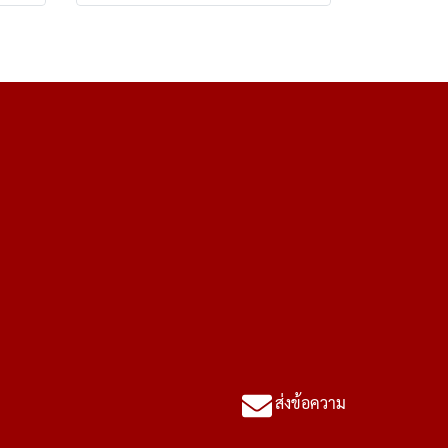
ส่งข้อความ