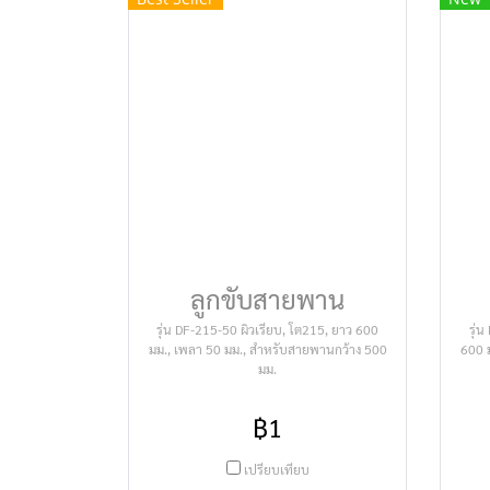
ลูกขับสายพาน
รุ่น DF-215-50 ผิวเรียบ, โต215, ยาว 600
รุ่
มม., เพลา 50 มม., สำหรับสายพานกว้าง 500
600 
มม.
฿1
เปรียบเทียบ