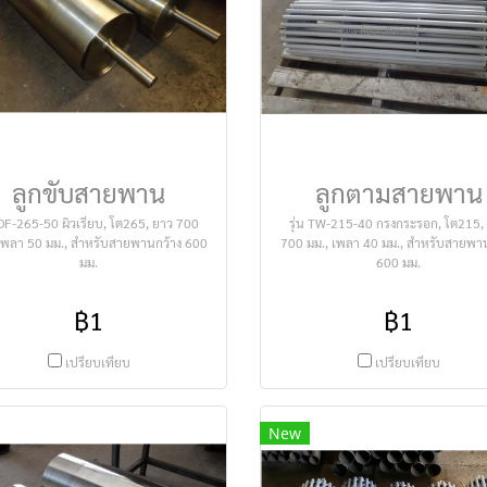
ลูกขับสายพาน
ลูกตามสายพาน
น DF-265-50 ผิวเรียบ, โต265, ยาว 700
รุ่น TW-215-40 กรงกระรอก, โต215,
 เพลา 50 มม., สำหรับสายพานกว้าง 600
700 มม., เพลา 40 มม., สำหรับสายพาน
มม.
600 มม.
฿1
฿1
เปรียบเทียบ
เปรียบเทียบ
New