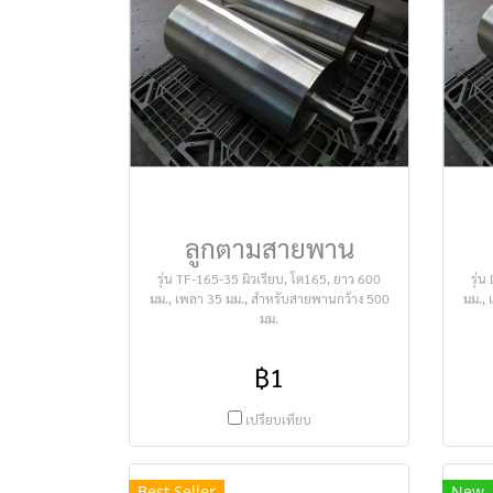
ลูกตามสายพาน
รุ่น TF-165-35 ผิวเรียบ, โต165, ยาว 600
รุ่
มม., เพลา 35 มม., สำหรับสายพานกว้าง 500
มม.,
มม.
฿1
เปรียบเทียบ
Best Seller
New