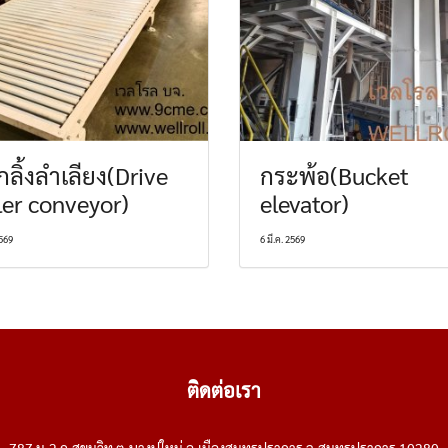
กลิ้งลำเลียง(Drive
กระพ้อ(Bucket
ler conveyor)
elevator)
2569
6 มี.ค. 2569
ติดต่อเรา
787 ม.2 ถ.สุขุมวิท ต.บางปูใหม่ อ.เมืองสมุทรปราการ จ.สมุทรปราการ 10280