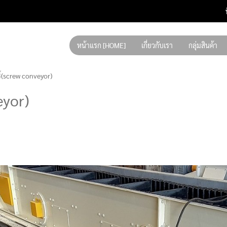
หน้าแรก [HOME]
เกี่ยวกับเรา
กลุ่มสินค้า
์(screw conveyor)
eyor)