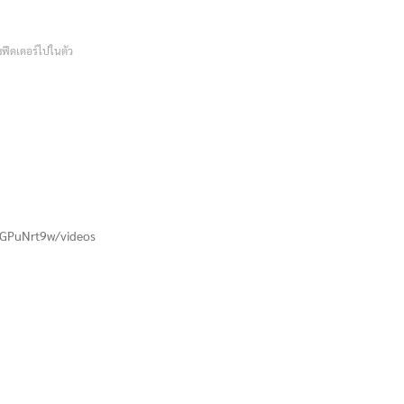
งฟีดเดอร์ไปในตัว
GPuNrt9w/videos