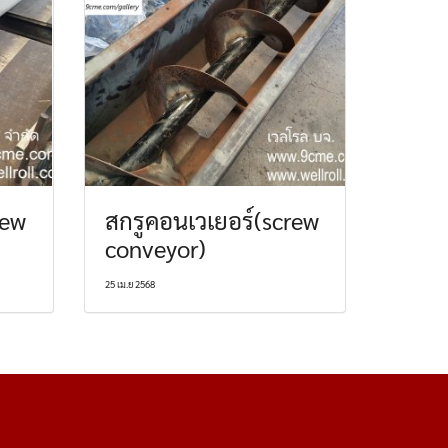
rew
สกรูคอนเวเยอร์(screw
conveyor)
25 เม.ย 2568