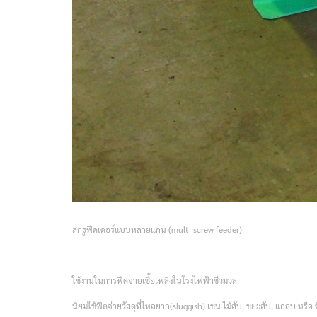
สกรูฟีดเดอร์แบบหลายแกน (multi screw feeder)
ใช้งานในการฟีดจ่ายเชื้อเพลิงในโรงไฟฟ้าชีวมวล
นิยมใช้ฟีดจ่ายวัสดุที่ไหลยาก(sluggish) เช่น ไม้สับ, ขยะสับ, แกลบ หรือ ขี