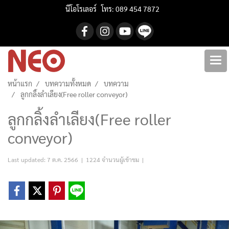
นีโอโรเลอร์ โทร: 089 454 7872
หน้าแรก
บทความทั้งหมด
บทความ
ลูกกลิ้งลำเลียง(Free roller conveyor)
ลูกกลิ้งลำเลียง(Free roller
conveyor)
Last updated: 7 ต.ค. 2566
|
1224 จำนวนผู้เข้าชม
|