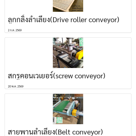
ลูกกลิ้งลำเลียง(Drive roller conveyor)
2 ก.ค. 2569
สกรูคอนเวเยอร์(screw conveyor)
20 พ.ค. 2569
สายพานลำเลียง(Belt conveyor)