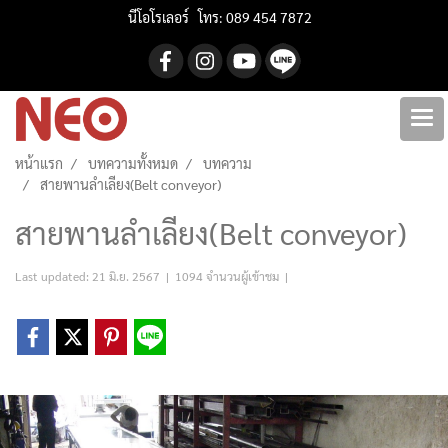
นีโอโรเลอร์ โทร: 089 454 7872
หน้าแรก
บทความทั้งหมด
บทความ
สายพานลำเลียง(Belt conveyor)
สายพานลำเลียง(Belt conveyor)
Last updated: 21 มิ.ย. 2567
|
1094 จำนวนผู้เข้าชม
|