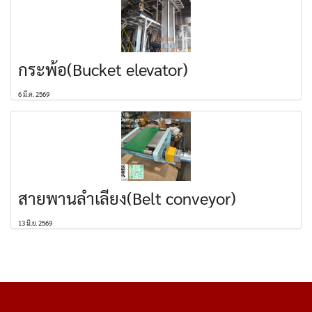
กระพ้อ(Bucket elevator)
6 มี.ค. 2569
สายพานลำเลียง(Belt conveyor)
13 มิ.ย. 2569