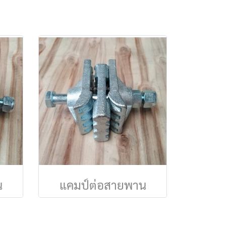
น
แคมป์ต่อสายพาน