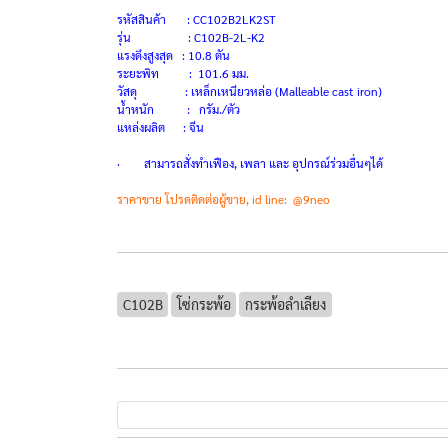
รหัสสินค้า : CC102B2LK2ST
รุ่น : C102B-2L-K2
แรงดึงสูงสุด : 10.8 ตัน
ระยะพิท : 101.6 มม.
วัสดุ : เหล็กเหนียวหล่อ (Malleable cast iron)
น้ำหนัก : กรัม./ตัว
แหล่งผลิต : จีน
· สามารถสั่งทำเฟือง, เพลา และ อุปกรณ์ร่วมอื่นๆได้
ราคาขาย โปรดติดต่อผู้ขาย, id line: @9neo
C102B
โซ่กระพ้อ
กระพ้อลำเลียง