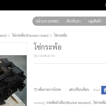
หน้าแรก [HOME]
เกี่ยวกับเรา
กลุ่มสินค้า
ator]
โซ่กระพ้อ [Elevator chain]
โซ่กระพ้อ
โซ่กระพ้อ
รุ่น C102B-2L-K2
เพิ่มรายการโปรด
เปรียบเทียบ
Share
กระพ้อลำเลียง [Bucket elevator]
โซ่กระพ้อ
หมวดหมู่ :
,