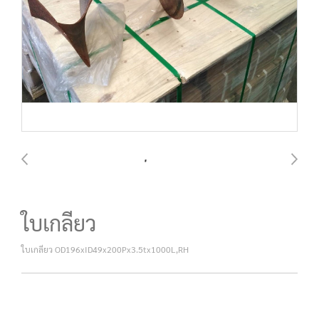
ใบเกลียว
ใบเกลียว OD196xID49x200Px3.5tx1000L,RH