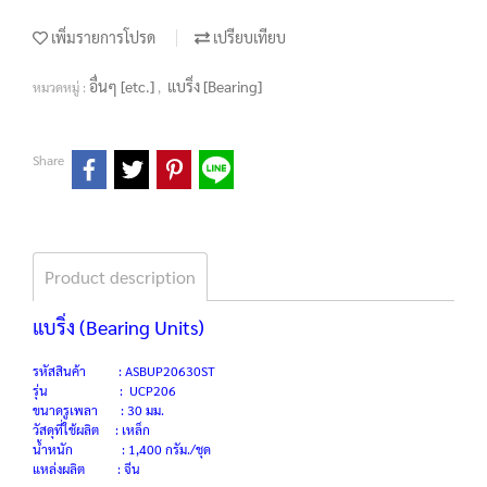
เพิ่มรายการโปรด
เปรียบเทียบ
อื่นๆ [etc.]
แบริ่ง [Bearing]
หมวดหมู่ :
,
Share
Product description
แบริ่ง (Bearing Units)
รหัสสินค้า : ASBUP20630ST
รุ่น : UCP206
ขนาดรูเพลา : 30 มม.
วัสดุที่ใช้ผลิต : เหล็ก
น้ำหนัก : 1,400 กรัม./ชุด
แหล่งผลิต : จีน