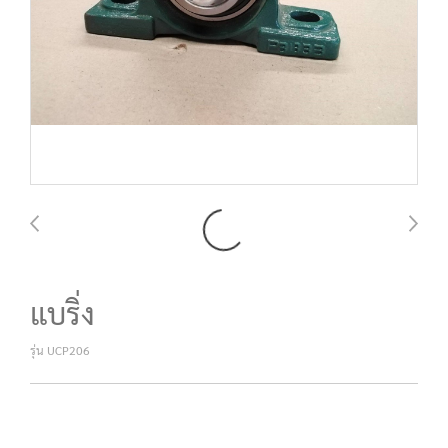
แบริ่ง
รุ่น UCP206