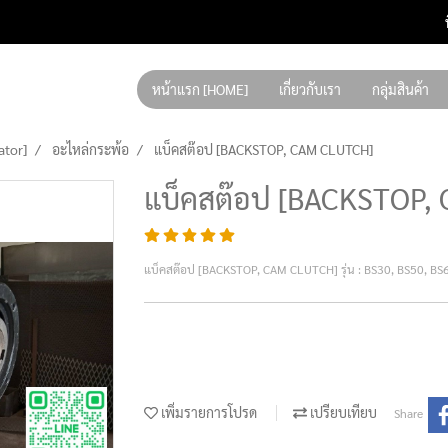
หน้าแรก [HOME]
เกี่ยวกับเรา
กลุ่มสินค้า
ator]
อะไหล่กระพ้อ
แบ็คสต๊อป [BACKSTOP, CAM CLUTCH]
แบ็คสต๊อป [BACKSTOP,
แบ็คสต๊อป [BACKSTOP, CAM CLUTCH] รุ่น : BS30, BS50, BS
เพิ่มรายการโปรด
เปรียบเทียบ
Share