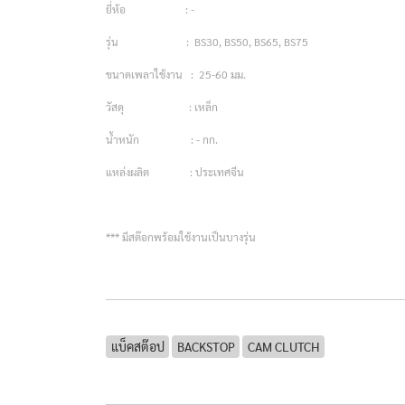
ยี่ห้อ : -
รุ่น : BS30, BS50, BS65, BS75
ขนาดเพลาใช้งาน : 25-60 มม.
วัสดุ : เหล็ก
น้ำหนัก : - กก.
แหล่งผลิต : ประเทศจีน
*** มีสต๊อกพร้อมใช้งานเป็นบางรุ่น
แบ็คสต๊อป
BACKSTOP
CAM CLUTCH