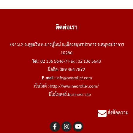
ติดต่อเรา
787 ม.2 ถ.สุขุมวิท ต.บางปูใหม่ อ.เมืองสมุทรปราการ จ.สมุทรปราการ
10280
Tel :
02 136 5646-7 Fax.: 02 136 5648
มือถือ: 089 454 7872
E-mail :
info@neoroller.com
เว็บไซต์ :
http://www.neoroller.com/
นีโอโรเลอร์.business.site
ส่งข้อความ