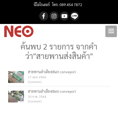
นีโอโรเลอร์ โทร: 089 454 7872
ค้นพบ 2 รายการ จากคำ
ว่า"สายพานส่งสินค้า"
สายพานลำเลียง(Belt conveyor)
17 เม.ย 2564
(Content)
สายพานลำเลียง(Belt conveyor)
20 ก.พ. 2564
(Content)