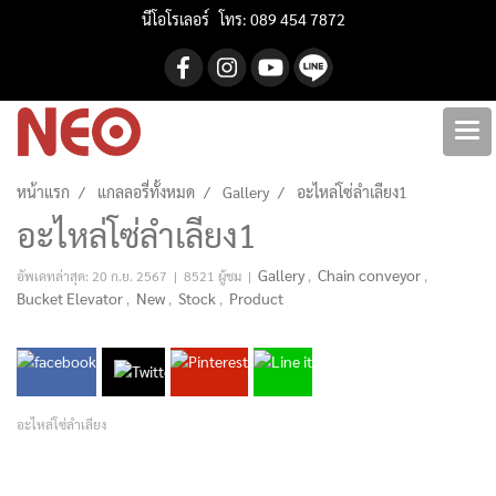
นีโอโรเลอร์ โทร: 089 454 7872
หน้าแรก
แกลลอรี่ทั้งหมด
Gallery
อะไหล่โซ่ลำเลียง1
อะไหล่โซ่ลำเลียง1
Gallery
Chain conveyor
อัพเดทล่าสุด: 20 ก.ย. 2567
|
8521 ผู้ชม
|
,
,
Bucket Elevator
New
Stock
Product
,
,
,
อะไหล่โซ่ลำเลียง