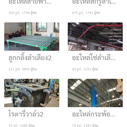
อะไหล่สายพานลำเลียง2
อะไหล่สกรูลำเลียง2
302 รูป, 1799 ผู้ชม
675 รูป, 1791 ผู้ชม
ลูกกลิ้งลำเลียง2
อะไหล่โซ่ลำเลียง2
221 รูป, 3890 ผู้ชม
64 รูป, 1152 ผู้ชม
โรตารี่วาล์ว2
อะไหล่กระพ้อลำเลียง1
75 รูป, 1080 ผู้ชม
75 รูป, 1187 ผู้ชม