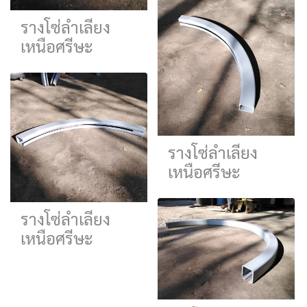
รางโซ่ลำเลียง
เหนือศรีษะ
รางโซ่ลำเลียง
เหนือศรีษะ
รางโซ่ลำเลียง
เหนือศรีษะ