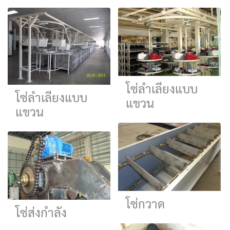
โซ่ลำเลียงแบบ
โซ่ลำเลียงแบบ
แขวน
แขวน
โซ่กวาด
โซ่ส่งกำลัง