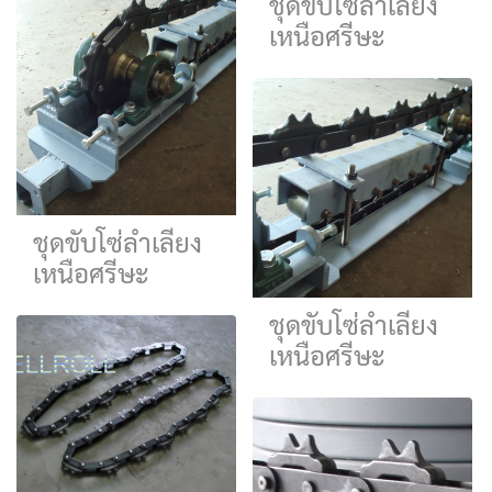
ชุดขับโซ่ลำเลียง
เหนือศรีษะ
ชุดขับโซ่ลำเลียง
เหนือศรีษะ
ชุดขับโซ่ลำเลียง
เหนือศรีษะ