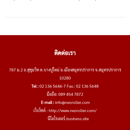
ติดต่อเรา
787 ม.2 ถ.สุขุมวิท ต.บางปูใหม่ อ.เมืองสมุทรปราการ จ.สมุทรปราการ
10280
Tel :
02 136 5646-7 Fax.: 02 136 5648
มือถือ: 089 454 7872
E-mail :
info@neoroller.com
เว็บไซต์ :
http://www.neoroller.com/
นีโอโรเลอร์.business.site