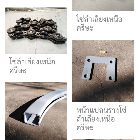
โซ่ลำเลียงเหนือ
ศรีษะ
โซ่ลำเลียงเหนือ
ศรีษะ
หน้าแปลนรางโซ่
ลำเลียงเหนือ
ศรีษะ