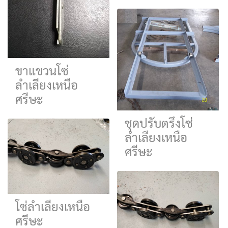
ขาแขวนโซ่
ลำเลียงเหนือ
ศรีษะ
ชุดปรับตรึงโซ่
ลำเลียงเหนือ
ศรีษะ
โซ่ลำเลียงเหนือ
ศรีษะ