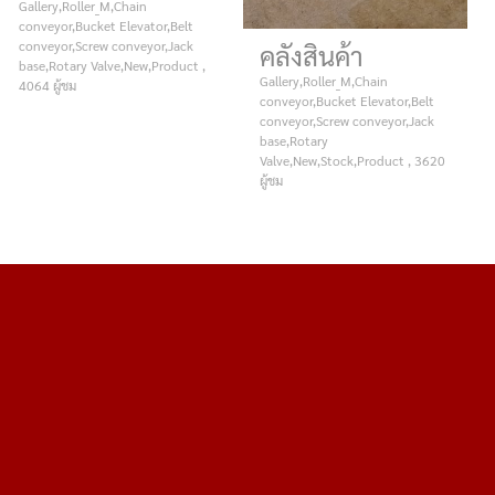
Gallery,Roller_M,Chain
conveyor,Bucket Elevator,Belt
conveyor,Screw conveyor,Jack
คลังสินค้า
base,Rotary Valve,New,Product ,
Gallery,Roller_M,Chain
4064 ผู้ชม
conveyor,Bucket Elevator,Belt
conveyor,Screw conveyor,Jack
base,Rotary
Valve,New,Stock,Product , 3620
ผู้ชม