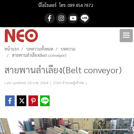
นีโอโรเลอร์ โทร: 089 454 7872
หน้าแรก
บทความทั้งหมด
บทความ
สายพานลำเลียง(Belt conveyor)
สายพานลำเลียง(Belt conveyor)
Last updated: 20 ก.พ. 2564
|
2169 จำนวนผู้เข้าชม
|