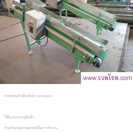
สายพานลำเลียง(Belt conveyor)
ใช้ในงานบรรจุสินค้า
ช่วยอำนวยความสะดวกในการทำงาน