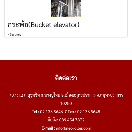
กระพ้อ(Bucket elevator)
6 มี.ค. 2569
ติดต่อเรา
787 ม.2 ถ.สุขุมวิท ต.บางปูใหม่ อ.เมืองสมุทรปราการ จ.สมุทรปราการ
10280
Tel :
02 136 5646-7 Fax.: 02 136 5648
มือถือ: 089 454 7872
E-mail :
info@neoroller.com